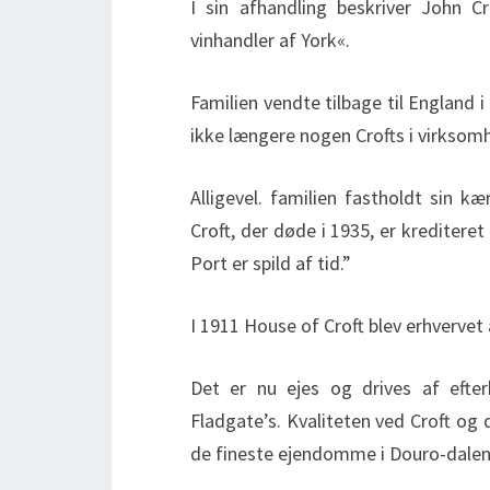
I sin afhandling beskriver John 
vinhandler af York«.
Familien vendte tilbage til England i
ikke længere nogen Crofts i virksom
Alligevel. familien fastholdt sin k
Croft, der døde i 1935, er kreditere
Port er spild af tid.”
I 1911 House of Croft blev erhvervet
Det er nu ejes og drives af efte
Fladgate’s. Kvaliteten ved Croft og d
de fineste ejendomme i Douro-dale