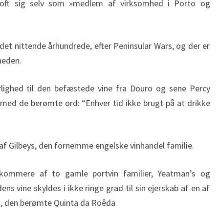
Croft sig selv som »medlem af virksomhed i Porto og
 det nittende århundrede, efter Peninsular Wars, og der er
heden.
ærlighed til den befæstede vine fra Douro og sene Percy
t med de berømte ord: “Enhver tid ikke brugt på at drikke
 af Gilbeys, den fornemme engelske vinhandel familie.
rkommere af to gamle portvin familier, Yeatman’s og
ens vine skyldes i ikke ringe grad til sin ejerskab af en af
n, den berømte Quinta da Roêda