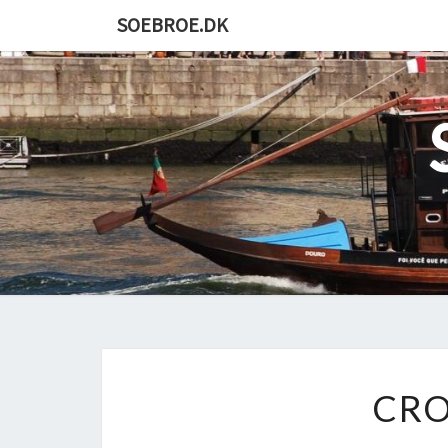
Skip
SOEBROE.DK
to
content
CRO