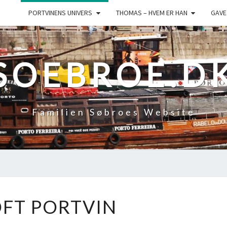
PORTVINENS UNIVERS
THOMAS – HVEM ER HAN
GAVE
SOEBROE.D
Familien Søbroes Website
CROFT
FT PORTVIN
PORTVIN