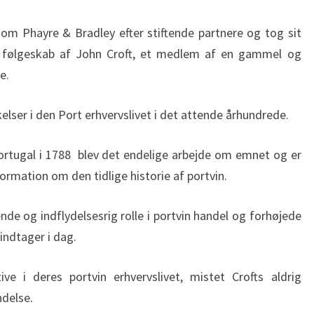
om Phayre & Bradley efter stiftende partnere og tog sit
k følgeskab af John Croft, et medlem af en gammel og
e.
elser i den Port erhvervslivet i det attende århundrede.
ortugal i 1788 blev det endelige arbejde om emnet og er
nformation om den tidlige historie af portvin.
nde og indflydelsesrig rolle i portvin handel og forhøjede
indtager i dag.
ve i deres portvin erhvervslivet, mistet Crofts aldrig
ndelse.